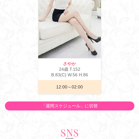
さやか
24歳
T
.152
B
.83(C)
W
.56
H
.86
12:00～02:00
「週間スケジュール」に切替
SNS