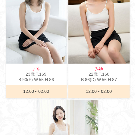
まや
みゆ
23歳
T
.169
22歳
T
.160
B
.90(F)
W
.55
H
.86
B
.86(D)
W
.56
H
.87
12:00～02:00
12:00～02:00