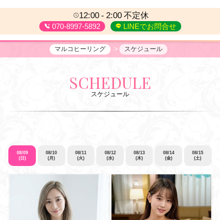
12:00
2:00
不定休
070-8997-5892
LINEでお問合せ
マルコヒーリング
スケジュール
SCHEDULE
スケジュール
08/09
08/10
08/11
08/12
08/13
08/14
08/15
(日)
(月)
(火)
(水)
(木)
(金)
(土)