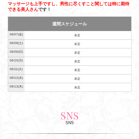
マッサージも上手ですし、男性に尽くすこと関しては特に期待
できる美人さん
です！
週間スケジュール
08/07
(金)
未定
08/08
(土)
未定
08/09
(日)
未定
08/10
(月)
未定
08/11
(火)
未定
08/12
(水)
未定
08/13
(木)
未定
SNS
SNS