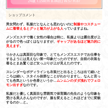
24歳
T
.158cm
B
.86(E)
W
.57
H
.87
ショップコメント
男女問わず、私服だとなんとも思わないのに
制服やコスチュー
ムに着替えるとグッと魅力が上がる人
っていますよね。
メンズエステで働く女性の場合は特に、私服よりは露出度が上
がるので色っぽくはなりますが、
ギャップがあるほど魅力的に
見えます
。
りかさんは真面目な印象で、とてもメンズスエステでお仕事を
するようには見えない第一印象だったのですが、自前の衣装を
着るとまあ驚くほど女っぷりが上が見えたのです。
スレンダーなボディラインも衣装だと出るところは出て細いと
ころは細い、スタイル抜群なことがわかりますし、なんと言っ
ても色気というか色香というか…
ムンムンのダダ洩れでフェロ
モン出すぎ
なのです。
私服だと優しく真面目な雰囲気で保育園の先生のような印象を
受ける美人さんなのですが、服を変えるとこれほどまでに変貌
するのか…と。